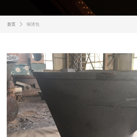
首页
ꄲ
铜渣包